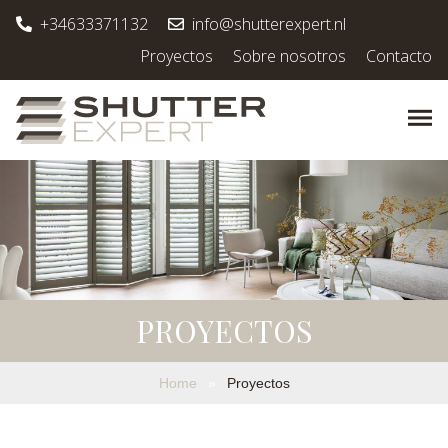
+34633371132
info@shutterexpert.nl
Proyectos
Sobre nosotros
Contacto
PROYECTOS
Home
»
Proyectos