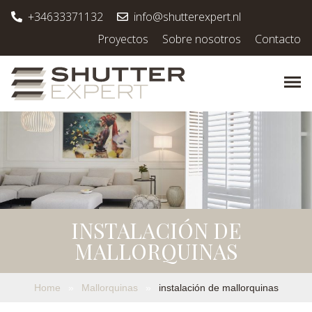
+34633371132
info@shutterexpert.nl
Proyectos
Sobre nosotros
Contacto
INSTALACIÓN DE
MALLORQUINAS
Home
»
Mallorquinas
»
instalación de mallorquinas