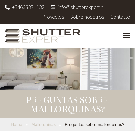
+34633371132
info@shutterexpert.nl
Proyectos
Sobre nosotros
Contacto
PREGUNTAS SOBRE
MALLORQUINAS?
Home
»
Mallorquinas
»
Preguntas sobre mallorquinas?