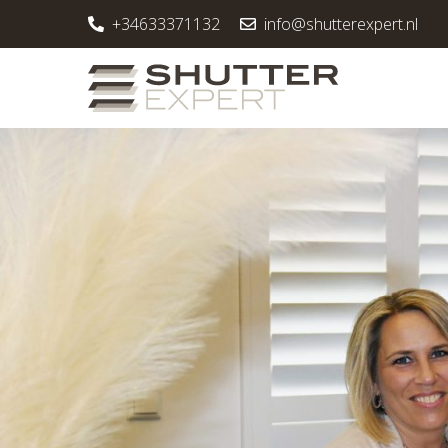
+34633371132
info@shutterexpert.nl