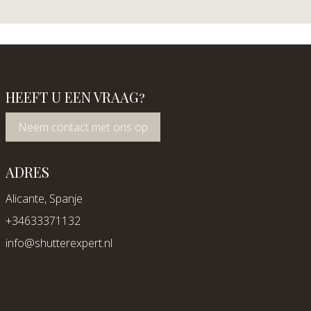
HEEFT U EEN VRAAG?
Neem contact met ons op
ADRES
Alicante, Spanje
+34633371132
info@shutterexpert.nl